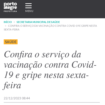
Pular
Expandir/recolher
para
navegação
MENU
o
conteúdo
INÍCIO
SECRETARIA MUNICIPAL DE SAÚDE
principal
CONFIRA O SERVIÇO DA VACINAÇÃO CONTRA COVID-19 E GRIPE NESTA
SEXTA-FEIRA
SAÚDE
Confira o serviço da
vacinação contra Covid-
19 e gripe nesta sexta-
feira
22/12/2023 08:44