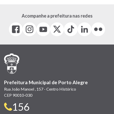
Acompanhe a prefeitura nas redes
Facebook
Instagram
Youtube
X
Tiktok
LinkedIn
Flickr
(link
(link
(link
(Antigo
(link
(link
(link
abre
abre
abre
Twitter)
abre
abre
abre
em
em
em
(link
em
em
em
nova
nova
nova
abre
nova
nova
nova
janela)
janela)
janela)
em
janela)
janela)
janela)
nova
janela)
Prefeitura Municipal de Porto Alegre
Rua João Manoel , 157 - Centro Histórico
CEP 90010-030
Telefone
156