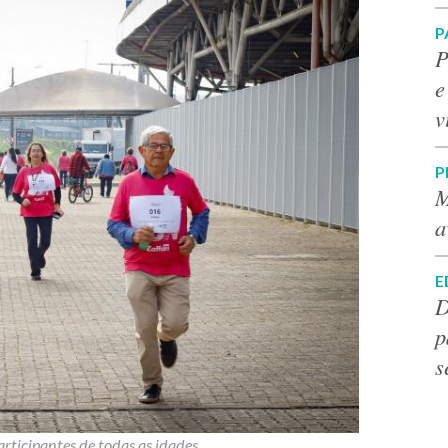
P
P
e
v
P
M
a
E
D
p
s
rticipantes de todas as idades