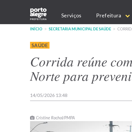
Pular
Main
para
Serviços
Prefeitura
o
navigation
conteúdo
INÍCIO
SECRETARIA MUNICIPAL DE SAÚDE
CORRID
principal
SAÚDE
Corrida reúne co
Norte para preveni
14/05/2026 13:48
Cristine Rochol/PMPA