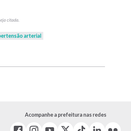
pertensão arterial
p
Acompanhe a prefeitura nas redes
Facebook
Instagram
Youtube
X
Tiktok
LinkedIn
Flickr