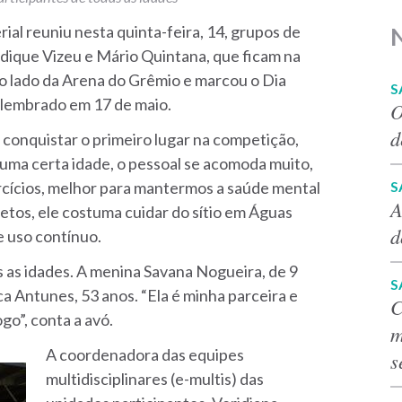
ial reuniu nesta quinta-feira, 14, grupos de
adique Vizeu e Mário Quintana, que ficam na
ao lado da Arena do Grêmio e marcou o Dia
S
 lembrado em 17 de maio.
O
d
 conquistar o primeiro lugar na competição,
 uma certa idade, o pessoal se acomoda muito,
cícios, melhor para mantermos a saúde mental
S
A
s netos, ele costuma cuidar do sítio em Águas
d
de uso contínuo.
 as idades. A menina Savana Nogueira, de 9
S
a Antunes, 53 anos. “Ela é minha parceira e
C
go”, conta a avó.
m
A coordenadora das equipes
s
multidisciplinares (e-multis) das