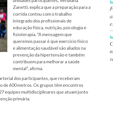
unidades participantes, Veridiana
S
Zanetti, explica que a preparação para a
F
corrida contou com o trabalho
a
integrado dos profissionais de
e
educação física, nutrição, psicologia e
fisioterapia. “A mensagem que
S
queremos passar é que exercício físico
C
e alimentação saudável são aliados na
m
prevenção da hipertensão e também
s
contribuem para melhorar a saúde
mental”, afirma.
terial dos participantes, que receberam
o de 600 metros. Os grupos têm encontros
27 equipes multidisciplinares que atuam junto
tenção primária.