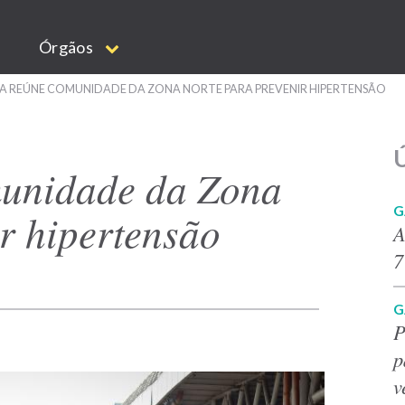
Órgãos
A REÚNE COMUNIDADE DA ZONA NORTE PARA PREVENIR HIPERTENSÃO
Ú
munidade da Zona
G
r hipertensão
A
7
G
P
p
v