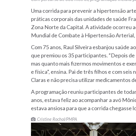
Uma corrida para prevenir a hipertensão arter
práticas corporais das unidades de saúde Fr
Zona Norte da Capital. A atividade ocorreu 
Mundial de Combate à Hipertensão Arterial,
Com 75 anos, Raul Silveira esbanjou saúde ao
que premiou os 35 participantes. “Depois de
mas quanto mais fizermos movimentos e exer
e física”, ensina. Pai de três filhos e com sei
Claras e não precisa utilizar medicamentos 
A programação reuniu participantes de todas
anos, estava feliz ao acompanhar a avó Mônic
estava ansiosa para que a corrida chegasse lo
Cristine Rochol/PMPA