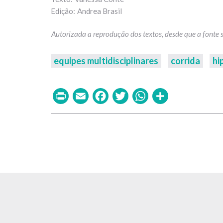
Andrea Brasil
equipes multidisciplinares
corrida
hi
Print
Email
Facebook
Twitter
WhatsAp
Share