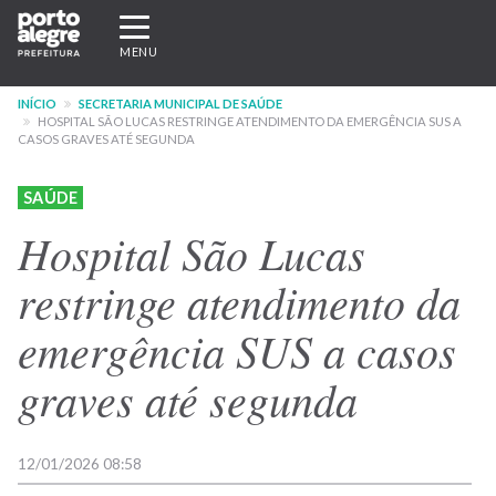
Pular
Expandir/recolher
para
navegação
MENU
o
conteúdo
INÍCIO
SECRETARIA MUNICIPAL DE SAÚDE
principal
HOSPITAL SÃO LUCAS RESTRINGE ATENDIMENTO DA EMERGÊNCIA SUS A
CASOS GRAVES ATÉ SEGUNDA
SAÚDE
Hospital São Lucas
restringe atendimento da
emergência SUS a casos
graves até segunda
12/01/2026 08:58