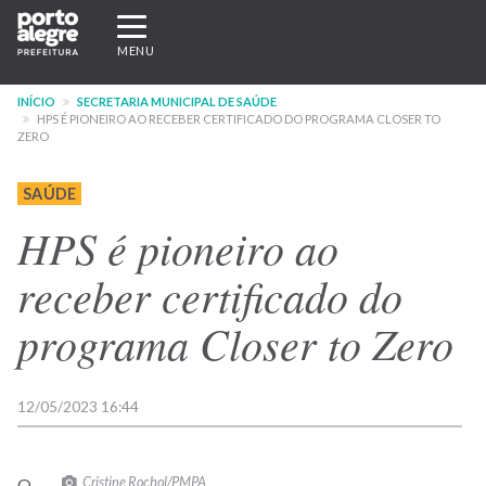
Pular
Expandir/recolher
para
navegação
MENU
o
conteúdo
INÍCIO
SECRETARIA MUNICIPAL DE SAÚDE
principal
HPS É PIONEIRO AO RECEBER CERTIFICADO DO PROGRAMA CLOSER TO
ZERO
SAÚDE
HPS é pioneiro ao
receber certificado do
programa Closer to Zero
12/05/2023 16:44
Cristine Rochol/PMPA
O