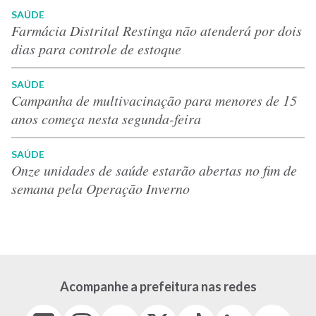
SAÚDE
Farmácia Distrital Restinga não atenderá por dois
dias para controle de estoque
SAÚDE
Campanha de multivacinação para menores de 15
anos começa nesta segunda-feira
SAÚDE
Onze unidades de saúde estarão abertas no fim de
semana pela Operação Inverno
Acompanhe a prefeitura nas redes
Facebook
Instagram
Youtube
X
Tiktok
LinkedIn
Flickr