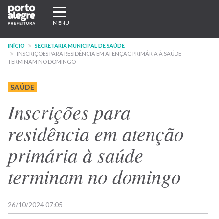
Pular
Expandir/recolher
para
navegação
MENU
o
conteúdo
INÍCIO
SECRETARIA MUNICIPAL DE SAÚDE
principal
INSCRIÇÕES PARA RESIDÊNCIA EM ATENÇÃO PRIMÁRIA À SAÚDE
TERMINAM NO DOMINGO
SAÚDE
Inscrições para
residência em atenção
primária à saúde
terminam no domingo
26/10/2024 07:05