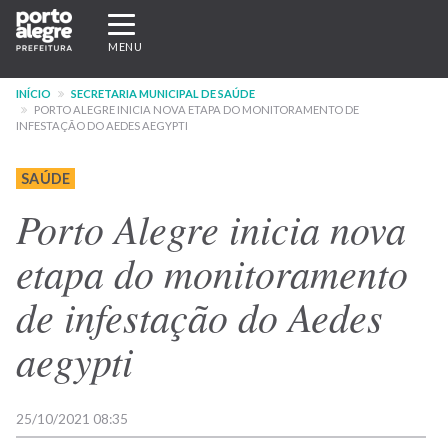
Pular
Expandir/recolher
para
navegação
MENU
o
conteúdo
INÍCIO
SECRETARIA MUNICIPAL DE SAÚDE
principal
PORTO ALEGRE INICIA NOVA ETAPA DO MONITORAMENTO DE
INFESTAÇÃO DO AEDES AEGYPTI
SAÚDE
Porto Alegre inicia nova
etapa do monitoramento
de infestação do Aedes
aegypti
25/10/2021 08:35