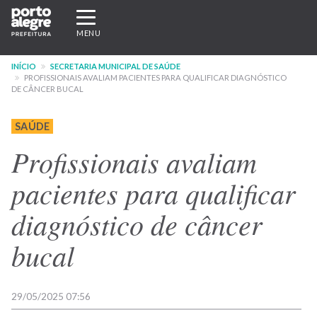
Pular
Expandir/recolher
para
navegação
MENU
o
conteúdo
INÍCIO
SECRETARIA MUNICIPAL DE SAÚDE
principal
PROFISSIONAIS AVALIAM PACIENTES PARA QUALIFICAR DIAGNÓSTICO
DE CÂNCER BUCAL
SAÚDE
Profissionais avaliam
pacientes para qualificar
diagnóstico de câncer
bucal
29/05/2025 07:56