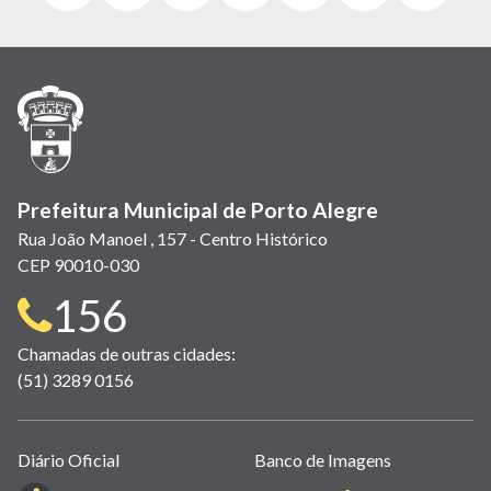
abre
abre
abre
Twitter)
abre
abre
abre
em
em
em
(link
em
em
em
nova
nova
nova
abre
nova
nova
nova
janela)
janela)
janela)
em
janela)
janela)
janela)
nova
janela)
Prefeitura Municipal de Porto Alegre
Rua João Manoel , 157 - Centro Histórico
CEP 90010-030
Telefone
156
para
Chamadas de outras cidades:
(51) 3289 0156
contato:
Links
Diário Oficial
Banco de Imagens
úteis