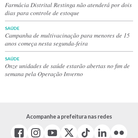
Farmácia Distrital Restinga não atenderá por dois
dias para controle de estoque
SAÚDE
Campanha de multivacinação para menores de 15
anos começa nesta segunda-feira
SAÚDE
Onze unidades de saúde estarão abertas no fim de
semana pela Operação Inverno
Acompanhe a prefeitura nas redes
Facebook
Instagram
Youtube
X
Tiktok
LinkedIn
Flickr
(link
(link
(link
(Antigo
(link
(link
(link