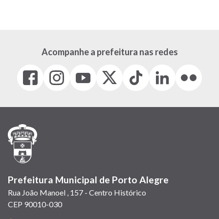
Acompanhe a prefeitura nas redes
Facebook
Instagram
Youtube
X
Tiktok
LinkedIn
Flickr
(link
(link
(link
(Antigo
(link
(link
(link
abre
abre
abre
Twitter)
abre
abre
abre
em
em
em
(link
em
em
em
nova
nova
nova
abre
nova
nova
nova
janela)
janela)
janela)
em
janela)
janela)
janela)
nova
janela)
Prefeitura Municipal de Porto Alegre
Rua João Manoel , 157 - Centro Histórico
CEP 90010-030