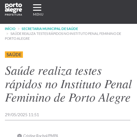
Pular
Expandir/recolher
para
navegação
MENU
o
conteúdo
INÍCIO
SECRETARIA MUNICIPAL DE SAÚDE
principal
SAÚDE REALIZA TESTES RÁPIDOS NO INSTITUTO PENAL FEMININO DE
PORTO ALEGRE
SAÚDE
Saúde realiza testes
rápidos no Instituto Penal
Feminino de Porto Alegre
29/05/2025 11:51
Cristine Rochol/PMPA