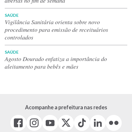
abertas no fim de semana
SAÚDE
Vigilância Sanitária orienta sobre novo
procedimento para emissão de receituários
controlados
SAÚDE
Agosto Dourado enfatiza a importância do
aleitamento para bebês e mães
Acompanhe a prefeitura nas redes
Facebook
Instagram
Youtube
X
Tiktok
LinkedIn
Flickr
(link
(link
(link
(Antigo
(link
(link
(link