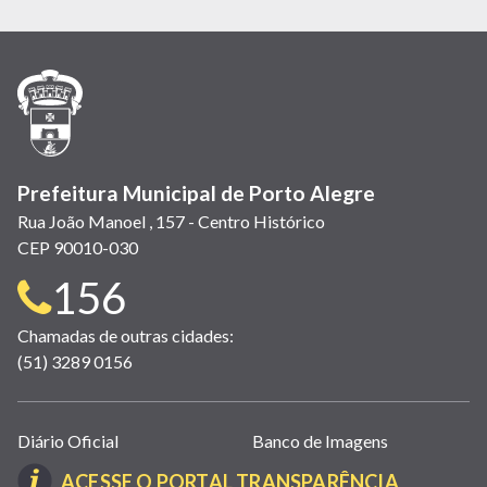
abre
abre
abre
Twitter)
abre
abre
abre
em
em
em
(link
em
em
em
nova
nova
nova
abre
nova
nova
nova
janela)
janela)
janela)
em
janela)
janela)
janela)
nova
janela)
Prefeitura Municipal de Porto Alegre
Rua João Manoel , 157 - Centro Histórico
CEP 90010-030
Telefone
156
para
Chamadas de outras cidades:
(51) 3289 0156
contato:
Links
Diário Oficial
Banco de Imagens
úteis
(LINK
ACESSE O PORTAL TRANSPARÊNCIA