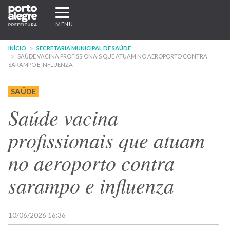
Pular
Expandir/recolher
para
navegação
MENU
o
conteúdo
INÍCIO
SECRETARIA MUNICIPAL DE SAÚDE
principal
SAÚDE VACINA PROFISSIONAIS QUE ATUAM NO AEROPORTO CONTRA
SARAMPO E INFLUENZA
SAÚDE
Saúde vacina
profissionais que atuam
no aeroporto contra
sarampo e influenza
10/06/2026 16:36