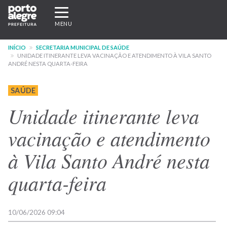
Pular
Expandir/recolher
para
navegação
MENU
o
conteúdo
INÍCIO
SECRETARIA MUNICIPAL DE SAÚDE
principal
UNIDADE ITINERANTE LEVA VACINAÇÃO E ATENDIMENTO À VILA SANTO
ANDRÉ NESTA QUARTA-FEIRA
SAÚDE
Unidade itinerante leva
vacinação e atendimento
à Vila Santo André nesta
quarta-feira
10/06/2026 09:04