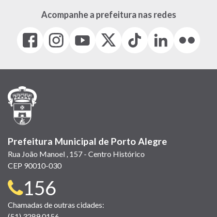
Acompanhe a prefeitura nas redes
Facebook
Instagram
Youtube
X
Tiktok
LinkedIn
Flickr
(link
(link
(link
(Antigo
(link
(link
(link
abre
abre
abre
Twitter)
abre
abre
abre
em
em
em
(link
em
em
em
nova
nova
nova
abre
nova
nova
nova
janela)
janela)
janela)
em
janela)
janela)
janela)
nova
janela)
Prefeitura Municipal de Porto Alegre
Rua João Manoel , 157 - Centro Histórico
CEP 90010-030
Telefone
156
para
Chamadas de outras cidades:
(51) 3289 0156