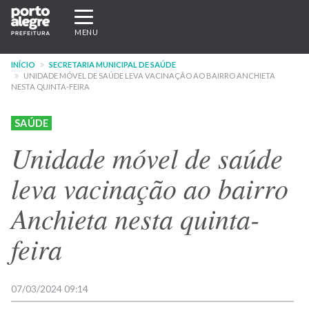
Pular
Expandir/recolher
para
navegação
MENU
o
conteúdo
INÍCIO
SECRETARIA MUNICIPAL DE SAÚDE
principal
UNIDADE MÓVEL DE SAÚDE LEVA VACINAÇÃO AO BAIRRO ANCHIETA
NESTA QUINTA-FEIRA
SAÚDE
Unidade móvel de saúde
leva vacinação ao bairro
Anchieta nesta quinta-
feira
07/03/2024 09:14