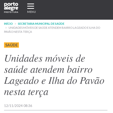
Pular
Expandir/recolher
para
navegação
MENU
o
conteúdo
INÍCIO
SECRETARIA MUNICIPAL DE SAÚDE
principal
UNIDADES MÓVEIS DE SAÚDE ATENDEM BAIRRO LAGEADO E ILHA DO
PAVÃO NESTA TERÇA
SAÚDE
Unidades móveis de
saúde atendem bairro
Lageado e Ilha do Pavão
nesta terça
12/11/2024 08:36