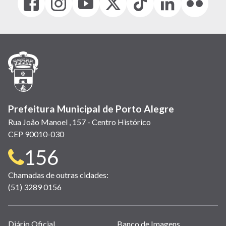
(link
(link
(link
(Antigo
(link
(link
(link
abre
abre
abre
Twitter)
abre
abre
abre
em
em
em
(link
em
em
em
nova
nova
nova
abre
nova
nova
nova
janela)
janela)
janela)
em
janela)
janela)
janela)
nova
janela)
Prefeitura Municipal de Porto Alegre
Rua João Manoel , 157 - Centro Histórico
CEP 90010-030
Telefone
156
para
Chamadas de outras cidades:
(51) 3289 0156
contato:
Links
Diário Oficial
Banco de Imagens