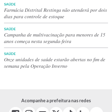
SAÚDE
Farmácia Distrital Restinga não atenderá por dois
dias para controle de estoque
SAÚDE
Campanha de multivacinação para menores de 15
anos começa nesta segunda-feira
SAÚDE
Onze unidades de saúde estarão abertas no fim de
semana pela Operação Inverno
Acompanhe a prefeitura nas redes
Facebook
Instagram
Youtube
X
Tiktok
LinkedIn
Flickr