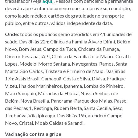
trabalhador (veja
aqui
). Pessoas com deficiência permanente
deverão apresentar documento que comprove sua condição,
como laudo médico, cartões de gratuidade no transporte
público, entre outros, válidos independente da data.
Onde
: todos os públicos serão atendidos em 41 unidades de
saúde. Das 8h às 22h: Clínica da Família Álvaro Difini, Belém
Novo, Bom Jesus, Campo da Tuca, Chácara da Fumaça,
Diretor Pestana, IAPI, Clínica da Família José Mauro Ceratti
Lopes, Modelo, Morro Santana, Navegantes, Ramos, Santa
Marta, São Carlos, Tristeza e Primeiro de Maio. Das 8h às
17h: Assis Brasil, Camaquã, Costa e Silva, Divisa, Fradique
Vizeu, Ilha dos Marinheiros, Ipanema, Lomba do Pinheiro,
Mato Sampaio, Moradas da Hípica, Nossa Senhora de
Belém, Nova Brasília, Panorama, Parque dos Maias, Passo
das Pedras 1, Restinga, Rubem Berta, Santa Cecília, Sesc,
Timbaúva, Vila Ipiranga. Das 8h às 19h, atendem Campo
Novo, Cristal, Moab Caldas e Sarandi.
Vacinação contra a gripe