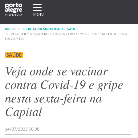
Pular
Expandir/recolher
para
navegação
MENU
o
conteúdo
INÍCIO
SECRETARIA MUNICIPAL DE SAÚDE
principal
VEJA ONDE SE VACINAR CONTRA COVID-19 E GRIPE NESTA SEXTA-FEIRA
NA CAPITAL
SAÚDE
Veja onde se vacinar
contra Covid-19 e gripe
nesta sexta-feira na
Capital
14/07/2023 08:38