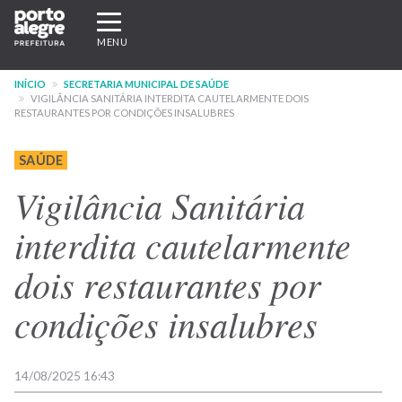
Pular
Expandir/recolher
para
navegação
MENU
o
conteúdo
INÍCIO
SECRETARIA MUNICIPAL DE SAÚDE
principal
VIGILÂNCIA SANITÁRIA INTERDITA CAUTELARMENTE DOIS
RESTAURANTES POR CONDIÇÕES INSALUBRES
SAÚDE
Vigilância Sanitária
interdita cautelarmente
dois restaurantes por
condições insalubres
14/08/2025 16:43