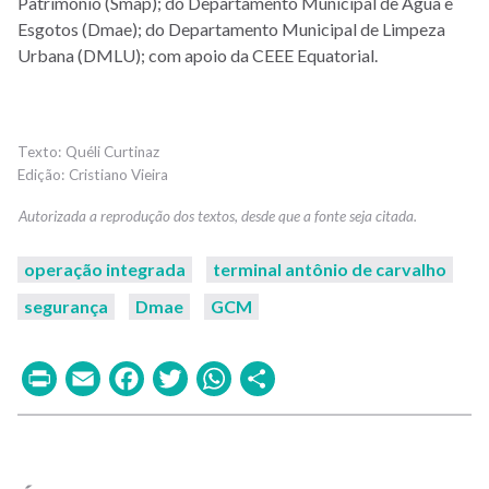
Patrimônio (Smap); do Departamento Municipal de Água e
Esgotos (Dmae); do Departamento Municipal de Limpeza
Urbana (DMLU); com apoio da CEEE Equatorial.
Quéli Curtinaz
Cristiano Vieira
operação integrada
terminal antônio de carvalho
segurança
Dmae
GCM
Print
Email
Facebook
Twitter
WhatsApp
Share