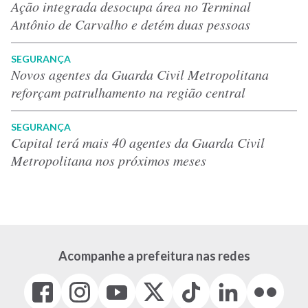
Ação integrada desocupa área no Terminal
Antônio de Carvalho e detém duas pessoas
SEGURANÇA
Novos agentes da Guarda Civil Metropolitana
reforçam patrulhamento na região central
SEGURANÇA
Capital terá mais 40 agentes da Guarda Civil
Metropolitana nos próximos meses
Acompanhe a prefeitura nas redes
Facebook
Instagram
Youtube
X
Tiktok
LinkedIn
Flickr
(link
(link
(link
(Antigo
(link
(link
(link