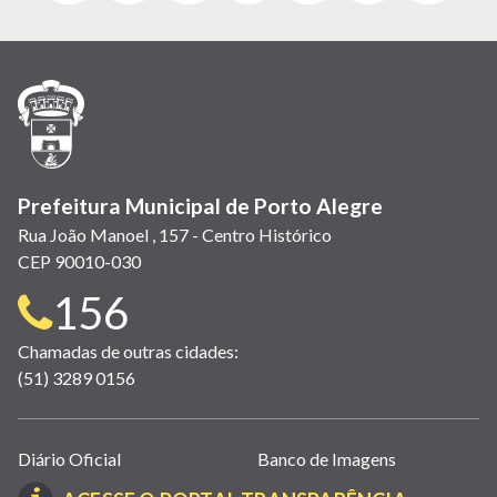
abre
abre
abre
Twitter)
abre
abre
abre
em
em
em
(link
em
em
em
nova
nova
nova
abre
nova
nova
nova
janela)
janela)
janela)
em
janela)
janela)
janela)
nova
janela)
Prefeitura Municipal de Porto Alegre
Rua João Manoel , 157 - Centro Histórico
CEP 90010-030
Telefone
156
para
Chamadas de outras cidades:
(51) 3289 0156
contato:
Links
Diário Oficial
Banco de Imagens
úteis