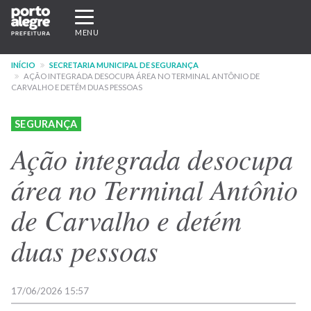
Pular
Expandir/recolher
para
navegação
MENU
o
conteúdo
INÍCIO
SECRETARIA MUNICIPAL DE SEGURANÇA
principal
AÇÃO INTEGRADA DESOCUPA ÁREA NO TERMINAL ANTÔNIO DE
CARVALHO E DETÉM DUAS PESSOAS
SEGURANÇA
Ação integrada desocupa
área no Terminal Antônio
de Carvalho e detém
duas pessoas
17/06/2026 15:57