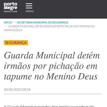
Pular
Expandir/recolher
para
navegação
MENU
o
conteúdo
INÍCIO
SECRETARIA MUNICIPAL DE SEGURANÇA
principal
GUARDA MUNICIPAL DETÉM IRMÃOS POR PICHAÇÃO EM TAPUME NO
MENINO DEUS
SEGURANÇA
Guarda Municipal detém
irmãos por pichação em
tapume no Menino Deus
24/05/2023 09:54
A Guarda Municipal prendeu dois irmãos na madrugada