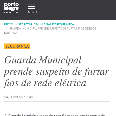
Pular
Expandir/recolher
para
navegação
MENU
o
conteúdo
INÍCIO
SECRETARIA MUNICIPAL DE SEGURANÇA
principal
GUARDA MUNICIPAL PRENDE SUSPEITO DE FURTAR FIOS DE REDE
ELÉTRICA
SEGURANÇA
Guarda Municipal
prende suspeito de furtar
fios de rede elétrica
14/03/2022 17:43
A Guarda Municipal prendeu em flagrante, nesta segunda-