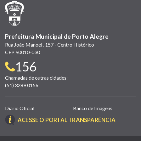
janela)
janela)
janela)
em
janela)
janela)
janela)
nova
janela)
Prefeitura Municipal de Porto Alegre
Rua João Manoel , 157 - Centro Histórico
CEP 90010-030
Telefone
156
para
Chamadas de outras cidades:
(51) 3289 0156
contato:
Links
Diário Oficial
Banco de Imagens
úteis
(LINK
ACESSE O PORTAL TRANSPARÊNCIA
(abrem
ABRE
em
EM
nova