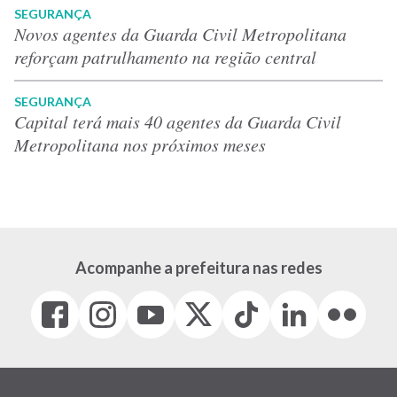
SEGURANÇA
Novos agentes da Guarda Civil Metropolitana
reforçam patrulhamento na região central
SEGURANÇA
Capital terá mais 40 agentes da Guarda Civil
Metropolitana nos próximos meses
Acompanhe a prefeitura nas redes
Facebook
Instagram
Youtube
X
Tiktok
LinkedIn
Flickr
(link
(link
(link
(Antigo
(link
(link
(link
abre
abre
abre
Twitter)
abre
abre
abre
em
em
em
(link
em
em
em
nova
nova
nova
abre
nova
nova
nova