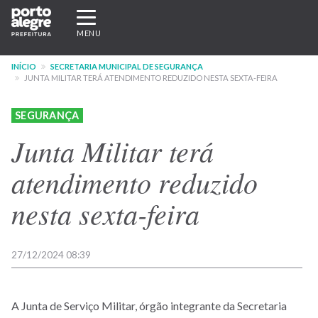
Pular
Expandir/recolher
para
navegação
MENU
o
conteúdo
INÍCIO
SECRETARIA MUNICIPAL DE SEGURANÇA
principal
JUNTA MILITAR TERÁ ATENDIMENTO REDUZIDO NESTA SEXTA-FEIRA
SEGURANÇA
Junta Militar terá
atendimento reduzido
nesta sexta-feira
27/12/2024 08:39
A Junta de Serviço Militar, órgão integrante da Secretaria