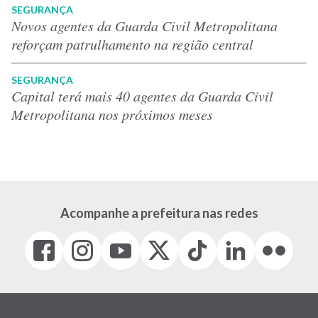
SEGURANÇA
Novos agentes da Guarda Civil Metropolitana
reforçam patrulhamento na região central
SEGURANÇA
Capital terá mais 40 agentes da Guarda Civil
Metropolitana nos próximos meses
Acompanhe a prefeitura nas redes
Facebook
Instagram
Youtube
X
Tiktok
LinkedIn
Flickr
(link
(link
(link
(Antigo
(link
(link
(link
abre
abre
abre
Twitter)
abre
abre
abre
em
em
em
(link
em
em
em
nova
nova
nova
abre
nova
nova
nova