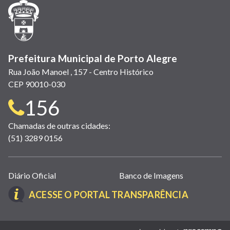
janela)
janela)
janela)
em
janela)
janela)
janela)
nova
janela)
Prefeitura Municipal de Porto Alegre
Rua João Manoel , 157 - Centro Histórico
CEP 90010-030
Telefone
156
para
Chamadas de outras cidades:
(51) 3289 0156
contato:
Links
Diário Oficial
Banco de Imagens
úteis
(LINK
ACESSE O PORTAL TRANSPARÊNCIA
(abrem
ABRE
em
EM
nova