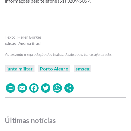
Informações pelo telefone (51) 3289-5057.
Hellen Borges
Andrea Brasil
junta militar
Porto Alegre
smseg
Print
Email
Facebook
Twitter
WhatsApp
Share
Últimas notícias