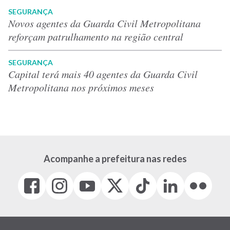
SEGURANÇA
Novos agentes da Guarda Civil Metropolitana
reforçam patrulhamento na região central
SEGURANÇA
Capital terá mais 40 agentes da Guarda Civil
Metropolitana nos próximos meses
Acompanhe a prefeitura nas redes
Facebook
Instagram
Youtube
X
Tiktok
LinkedIn
Flickr
(link
(link
(link
(Antigo
(link
(link
(link
abre
abre
abre
Twitter)
abre
abre
abre
em
em
em
(link
em
em
em
nova
nova
nova
abre
nova
nova
nova