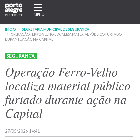
Pular
Expandir/recolher
para
navegação
MENU
o
conteúdo
INÍCIO
SECRETARIA MUNICIPAL DE SEGURANÇA
principal
OPERAÇÃO FERRO-VELHO LOCALIZA MATERIAL PÚBLICO FURTADO
DURANTE AÇÃO NA CAPITAL
SEGURANÇA
Operação Ferro-Velho
localiza material público
furtado durante ação na
Capital
27/05/2026 14:41