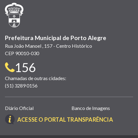
janela)
janela)
janela)
em
janela)
janela)
janela)
nova
janela)
Prefeitura Municipal de Porto Alegre
Rua João Manoel , 157 - Centro Histórico
CEP 90010-030
Telefone
156
para
Chamadas de outras cidades:
(51) 3289 0156
contato:
Links
Diário Oficial
Banco de Imagens
úteis
(LINK
ACESSE O PORTAL TRANSPARÊNCIA
(abrem
ABRE
em
EM
nova