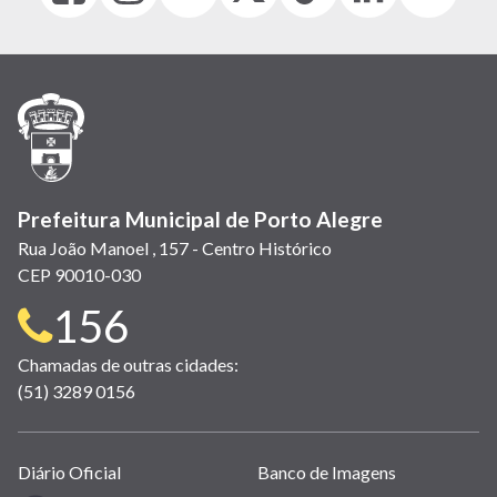
abre
abre
abre
Twitter)
abre
abre
abre
em
em
em
(link
em
em
em
nova
nova
nova
abre
nova
nova
nova
janela)
janela)
janela)
em
janela)
janela)
janela)
nova
janela)
Prefeitura Municipal de Porto Alegre
Rua João Manoel , 157 - Centro Histórico
CEP 90010-030
Telefone
156
para
Chamadas de outras cidades:
(51) 3289 0156
contato:
Links
Diário Oficial
Banco de Imagens