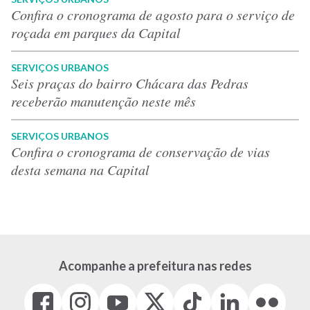
Confira o cronograma de agosto para o serviço de
roçada em parques da Capital
SERVIÇOS URBANOS
Seis praças do bairro Chácara das Pedras
receberão manutenção neste mês
SERVIÇOS URBANOS
Confira o cronograma de conservação de vias
desta semana na Capital
Acompanhe a prefeitura nas redes
Facebook
Instagram
Youtube
X
Tiktok
LinkedIn
Flickr
(link
(link
(link
(Antigo
(link
(link
(link