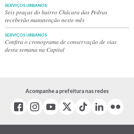
SERVIÇOS URBANOS
Seis praças do bairro Chácara das Pedras
receberão manutenção neste mês
SERVIÇOS URBANOS
Confira o cronograma de conservação de vias
desta semana na Capital
Acompanhe a prefeitura nas redes
Facebook
Instagram
Youtube
X
Tiktok
LinkedIn
Flickr
(link
(link
(link
(Antigo
(link
(link
(link
abre
abre
abre
Twitter)
abre
abre
abre
em
em
em
(link
em
em
em
nova
nova
nova
abre
nova
nova
nova