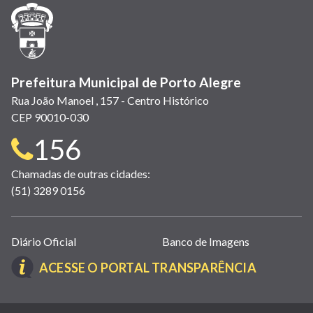
janela)
janela)
janela)
em
janela)
janela)
janela)
nova
janela)
Prefeitura Municipal de Porto Alegre
Rua João Manoel , 157 - Centro Histórico
CEP 90010-030
Telefone
156
para
Chamadas de outras cidades:
(51) 3289 0156
contato:
Links
Diário Oficial
Banco de Imagens
úteis
(LINK
ACESSE O PORTAL TRANSPARÊNCIA
(abrem
ABRE
em
EM
nova