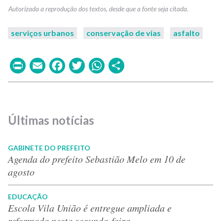
serviços urbanos
conservação de vias
asfalto
Print
Email
Facebook
Twitter
WhatsApp
Share
Últimas notícias
GABINETE DO PREFEITO
Agenda do prefeito Sebastião Melo em 10 de
agosto
EDUCAÇÃO
Escola Vila União é entregue ampliada e
reformada nesta segunda-feira