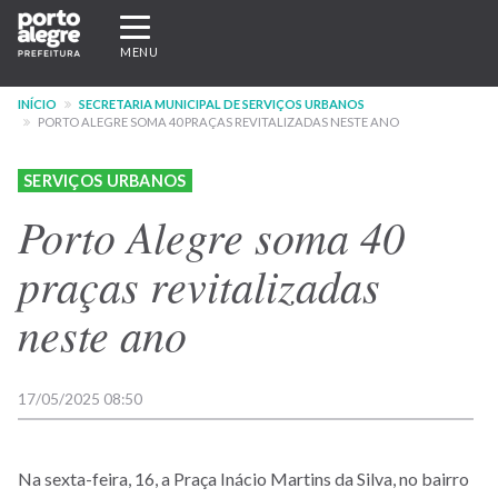
Pular
Expandir/recolher
para
navegação
MENU
o
conteúdo
INÍCIO
SECRETARIA MUNICIPAL DE SERVIÇOS URBANOS
principal
PORTO ALEGRE SOMA 40 PRAÇAS REVITALIZADAS NESTE ANO
SERVIÇOS URBANOS
Porto Alegre soma 40
praças revitalizadas
neste ano
17/05/2025 08:50
Na sexta-feira, 16, a Praça Inácio Martins da Silva, no bairro