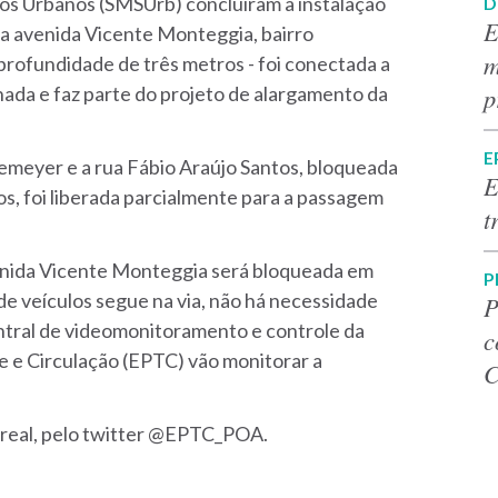
ços Urbanos (SMSUrb) concluíram a instalação
D
E
na avenida Vicente Monteggia, bairro
m
profundidade de três metros - foi conectada a
p
hada e faz parte do projeto de alargamento da
E
iemeyer e a rua Fábio Araújo Santos, bloqueada
E
s, foi liberada parcialmente para a passagem
t
avenida Vicente Monteggia será bloqueada em
P
 de veículos segue na via, não há necessidade
P
entral de videomonitoramento e controle da
c
e e Circulação (EPTC) vão monitorar a
C
 real, pelo twitter @EPTC_POA.