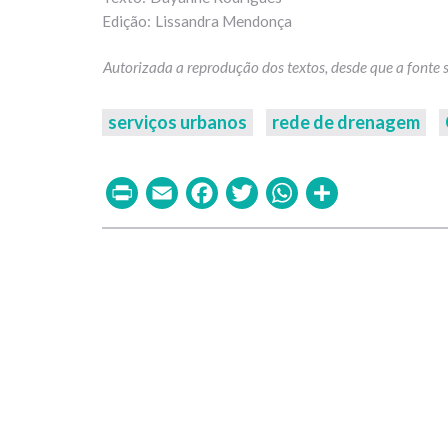
Lissandra Mendonça
serviços urbanos
rede de drenagem
Print
Email
Facebook
Twitter
WhatsAp
Share