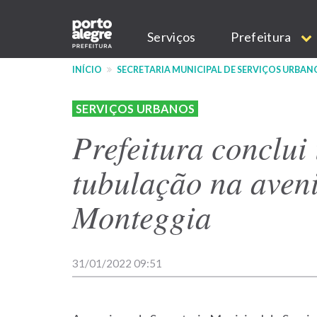
Pular
Main
para
Serviços
Prefeitura
o
navigation
conteúdo
INÍCIO
SECRETARIA MUNICIPAL DE SERVIÇOS URBAN
principal
SERVIÇOS URBANOS
Prefeitura conclui
tubulação na aven
Monteggia
31/01/2022 09:51