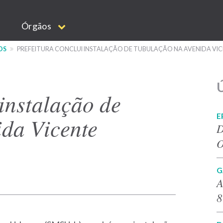
Órgãos
OS
PREFEITURA CONCLUI INSTALAÇÃO DE TUBULAÇÃO NA AVENIDA V
Ú
 instalação de
E
ida Vicente
D
O
G
A
8