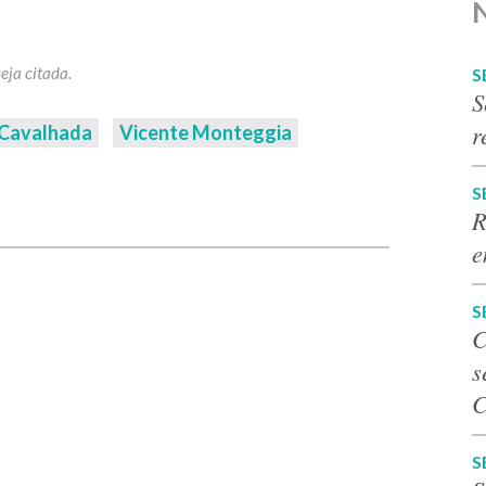
S
S
r
Cavalhada
Vicente Monteggia
S
p
R
e
S
C
s
C
S