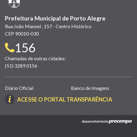
janela)
Prefeitura Municipal de Porto Alegre
Rua João Manoel , 157 - Centro Histórico
CEP 90010-030
Telefone
156
para
Chamadas de outras cidades:
(51) 3289 0156
contato:
Links
Diário Oficial
Banco de Imagens
úteis
(LINK
ACESSE O PORTAL TRANSPARÊNCIA
(abrem
ABRE
em
EM
nova
(link
NOVA
janela)
abre
JANELA)