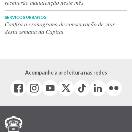
receberão manutenção neste mês
SERVIÇOS URBANOS
Confira o cronograma de conservação de vias
desta semana na Capital
Acompanhe a prefeitura nas redes
Facebook
Instagram
Youtube
X
Tiktok
LinkedIn
Flickr
(link
(link
(link
(Antigo
(link
(link
(link
abre
abre
abre
Twitter)
abre
abre
abre
em
em
em
(link
em
em
em
nova
nova
nova
abre
nova
nova
nova
janela)
janela)
janela)
em
janela)
janela)
janela)
nova