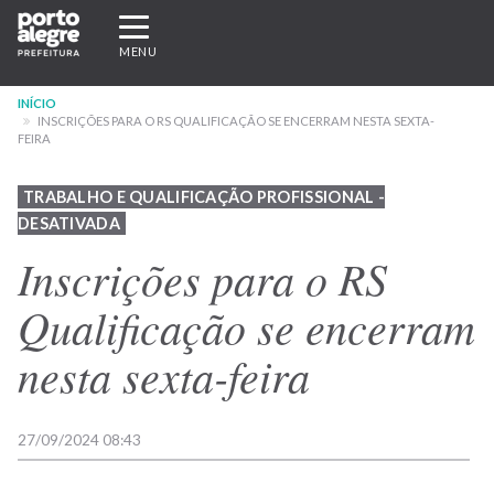
Pular
Expandir/recolher
para
navegação
MENU
o
conteúdo
INÍCIO
principal
INSCRIÇÕES PARA O RS QUALIFICAÇÃO SE ENCERRAM NESTA SEXTA-
FEIRA
TRABALHO E QUALIFICAÇÃO PROFISSIONAL -
DESATIVADA
Inscrições para o RS
Qualificação se encerram
nesta sexta-feira
27/09/2024 08:43