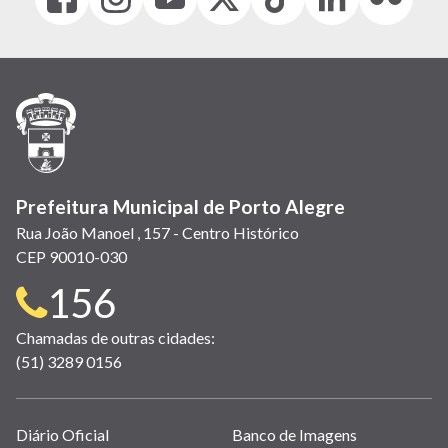
(link
(link
(link
(Antigo
(link
(link
(link
abre
abre
abre
Twitter)
abre
abre
abre
em
em
em
(link
em
em
em
nova
nova
nova
abre
nova
nova
nova
janela)
janela)
janela)
em
janela)
janela)
janela)
nova
janela)
Prefeitura Municipal de Porto Alegre
Rua João Manoel , 157 - Centro Histórico
CEP 90010-030
Telefone
156
para
Chamadas de outras cidades:
(51) 3289 0156
contato:
Links
Diário Oficial
Banco de Imagens