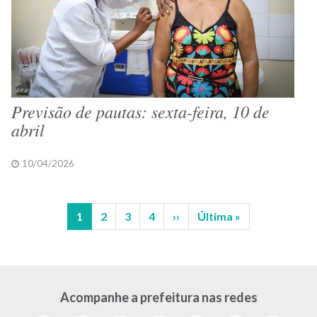
Previsão de pautas: sexta-feira, 10 de
abril
10/04/2026
Página
1
Página
2
Página
3
Página
4
Próxima
››
Última
Última »
Paginação
atual
página
página
Acompanhe a prefeitura nas redes