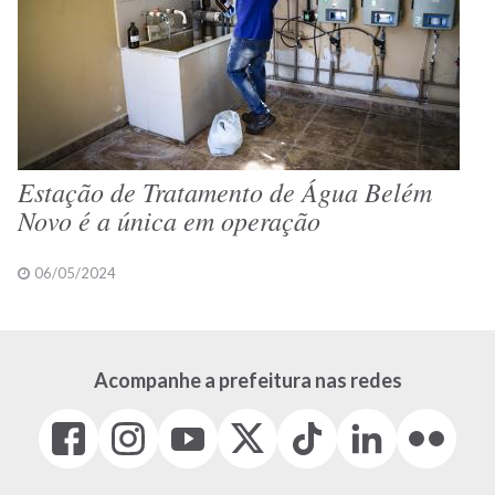
Estação de Tratamento de Água Belém
Novo é a única em operação
06/05/2024
Acompanhe a prefeitura nas redes
Facebook
Instagram
Youtube
X
Tiktok
LinkedIn
Flickr
(link
(link
(link
(Antigo
(link
(link
(link
abre
abre
abre
Twitter)
abre
abre
abre