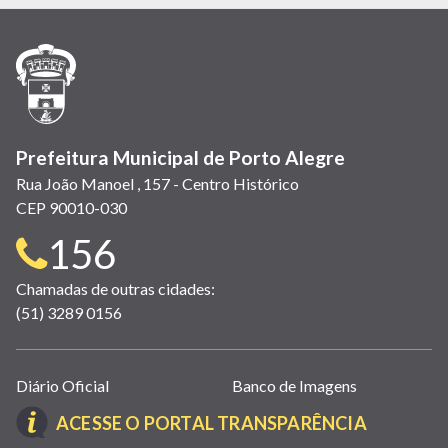
em
em
em
(link
em
em
em
nova
nova
nova
abre
nova
nova
nova
janela)
janela)
janela)
em
janela)
janela)
janela)
nova
janela)
Prefeitura Municipal de Porto Alegre
Rua João Manoel , 157 - Centro Histórico
CEP 90010-030
Telefone
156
para
Chamadas de outras cidades:
(51) 3289 0156
contato:
Links
Diário Oficial
Banco de Imagens
úteis
(LINK
ACESSE O PORTAL TRANSPARÊNCIA
(abrem