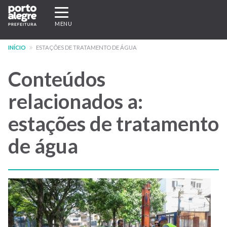
Pular
Expandir/recolher
para
navegação
MENU
o
conteúdo
INÍCIO
ESTAÇÕES DE TRATAMENTO DE ÁGUA
principal
Conteúdos
relacionados a:
estações de tratamento
de água