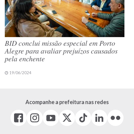
BID conclui missão especial em Porto
Alegre para avaliar prejuízos causados
pela enchente
19/06/2024
Acompanhe a prefeitura nas redes
Facebook
Instagram
Youtube
X
Tiktok
LinkedIn
Flickr
(link
(link
(link
(Antigo
(link
(link
(link
abre
abre
abre
Twitter)
abre
abre
abre