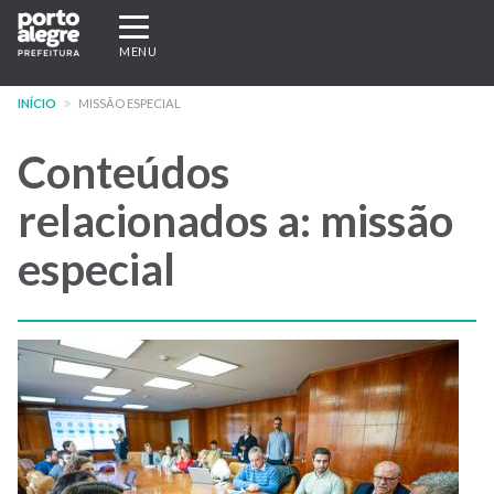
Pular
Expandir/recolher
para
navegação
MENU
o
conteúdo
INÍCIO
MISSÃO ESPECIAL
principal
Conteúdos
relacionados a: missão
especial