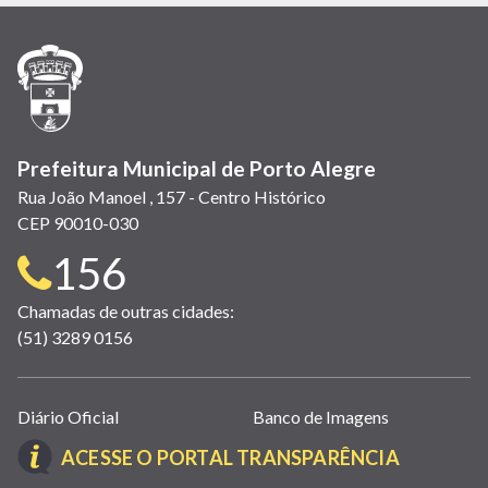
em
em
em
(link
em
em
em
nova
nova
nova
abre
nova
nova
nova
janela)
janela)
janela)
em
janela)
janela)
janela)
nova
janela)
Prefeitura Municipal de Porto Alegre
Rua João Manoel , 157 - Centro Histórico
CEP 90010-030
Telefone
156
para
Chamadas de outras cidades:
(51) 3289 0156
contato:
Links
Diário Oficial
Banco de Imagens
úteis
(LINK
ACESSE O PORTAL TRANSPARÊNCIA
(abrem
ABRE