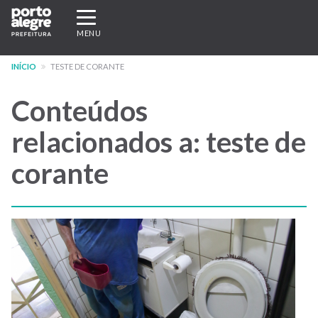
Pular
Expandir/recolher
para
navegação
MENU
o
conteúdo
INÍCIO
TESTE DE CORANTE
principal
Conteúdos
relacionados a: teste de
corante