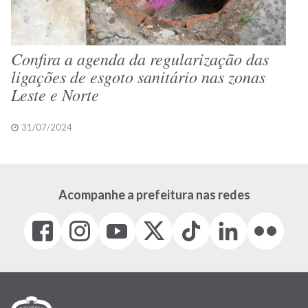
Confira a agenda da regularização das
ligações de esgoto sanitário nas zonas
Leste e Norte
31/07/2024
Acompanhe a prefeitura nas redes
Facebook
Instagram
Youtube
X
Tiktok
LinkedIn
Flickr
(link
(link
(link
(Antigo
(link
(link
(link
abre
abre
abre
Twitter)
abre
abre
abre
em
em
em
(link
em
em
em
nova
nova
nova
abre
nova
nova
nova
janela)
janela)
janela)
em
janela)
janela)
janela)