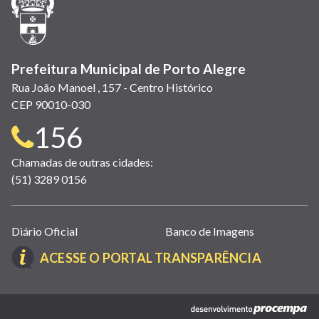
nova
janela)
Prefeitura Municipal de Porto Alegre
Rua João Manoel , 157 - Centro Histórico
CEP 90010-030
Telefone
156
para
Chamadas de outras cidades:
(51) 3289 0156
contato:
Links
Diário Oficial
Banco de Imagens
úteis
(LINK
ACESSE O PORTAL TRANSPARÊNCIA
(abrem
ABRE
em
EM
nova
(link
NOVA
janela)