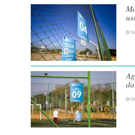
Ma
us
16
Ag
da
03