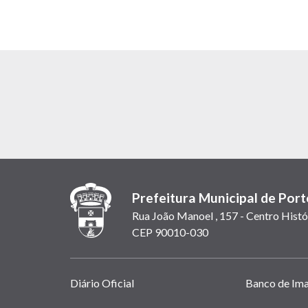
Prefeitura Municipal de Port
Rua João Manoel , 157 - Centro Histó
CEP 90010-030
Links
Diário Oficial
Banco de Im
úteis