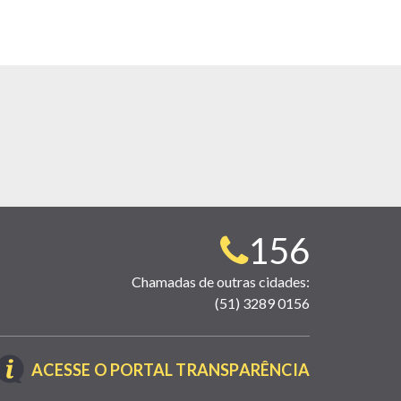
Telefone
156
para
Chamadas de outras cidades:
(51) 3289 0156
contato:
(LINK
ACESSE O PORTAL TRANSPARÊNCIA
ABRE