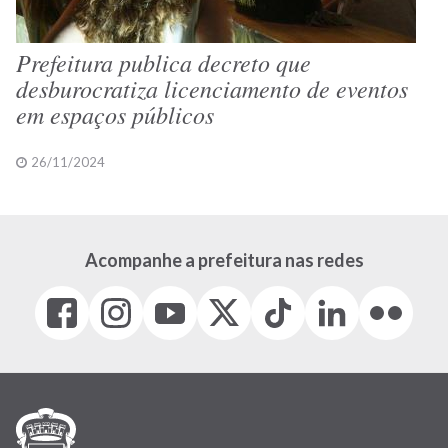
Prefeitura publica decreto que
desburocratiza licenciamento de eventos
em espaços públicos
26/11/2024
Acompanhe a prefeitura nas redes
Facebook
Instagram
Youtube
X
Tiktok
LinkedIn
Flickr
(link
(link
(link
(Antigo
(link
(link
(link
abre
abre
abre
Twitter)
abre
abre
abre
em
em
em
(link
em
em
em
nova
nova
nova
abre
nova
nova
nova
janela)
janela)
janela)
em
janela)
janela)
janela)
nova