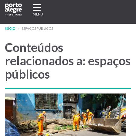
Pular
Expandir/recolher
para
navegação
MENU
o
conteúdo
INÍCIO
ESPAÇOS PÚBLICOS
principal
Conteúdos
relacionados a: espaços
públicos