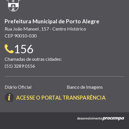
janela)
Prefeitura Municipal de Porto Alegre
Rua João Manoel , 157 - Centro Histórico
CEP 90010-030
Telefone
156
para
Chamadas de outras cidades:
(51) 3289 0156
contato:
Links
Diário Oficial
Banco de Imagens
úteis
(LINK
ACESSE O PORTAL TRANSPARÊNCIA
(abrem
ABRE
em
EM
nova
(link
NOVA
janela)
abre
JANELA)