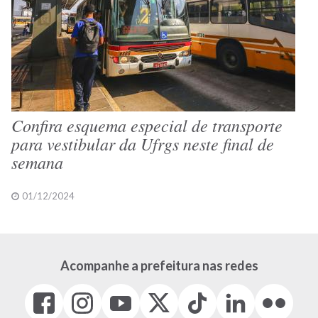
Confira esquema especial de transporte
para vestibular da Ufrgs neste final de
semana
01/12/2024
Acompanhe a prefeitura nas redes
Facebook
Instagram
Youtube
X
Tiktok
LinkedIn
Flickr
(link
(link
(link
(Antigo
(link
(link
(link