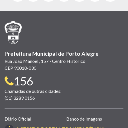
abre
abre
abre
Twitter)
abre
abre
abre
em
em
em
(link
em
em
em
nova
nova
nova
abre
nova
nova
nova
janela)
janela)
janela)
em
janela)
janela)
janela)
nova
janela)
Prefeitura Municipal de Porto Alegre
Rua João Manoel , 157 - Centro Histórico
CEP 90010-030
Telefone
156
para
Chamadas de outras cidades:
(51) 3289 0156
contato:
Links
Diário Oficial
Banco de Imagens
úteis