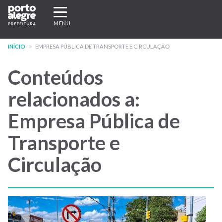
Pular
Expandir/recolher
para
navegação
MENU
o
conteúdo
INÍCIO
EMPRESA PÚBLICA DE TRANSPORTE E CIRCULAÇÃO
principal
Conteúdos
relacionados a:
Empresa Pública de
Transporte e
Circulação