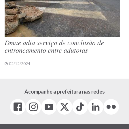
Dmae adia serviço de conclusão de
entroncamento entre adutoras
02/12/2024
Acompanhe a prefeitura nas redes
Facebook
Instagram
Youtube
X
Tiktok
LinkedIn
Flickr
(link
(link
(link
(Antigo
(link
(link
(link
abre
abre
abre
Twitter)
abre
abre
abre
em
em
em
(link
em
em
em