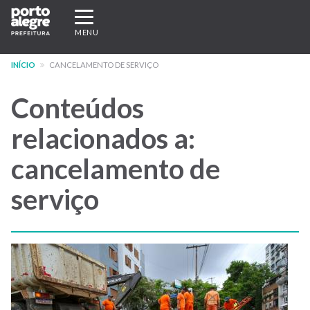
Pular
Expandir/recolher
para
navegação
MENU
o
conteúdo
INÍCIO
CANCELAMENTO DE SERVIÇO
principal
Conteúdos
relacionados a:
cancelamento de
serviço