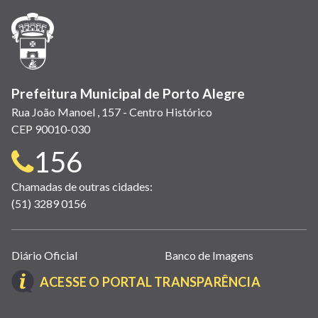
nova
nova
nova
abre
nova
nova
nova
janela)
janela)
janela)
em
janela)
janela)
janela)
nova
janela)
Prefeitura Municipal de Porto Alegre
Rua João Manoel , 157 - Centro Histórico
CEP 90010-030
Telefone
156
para
Chamadas de outras cidades:
(51) 3289 0156
contato:
Links
Diário Oficial
Banco de Imagens
úteis
(LINK
ACESSE O PORTAL TRANSPARÊNCIA
(abrem
ABRE
em