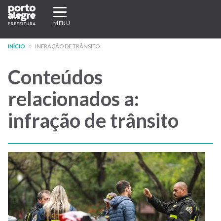
Pular
Expandir/recolher
para
navegação
MENU
o
conteúdo
INÍCIO
INFRAÇÃO DE TRÂNSITO
principal
Conteúdos
relacionados a:
infração de trânsito