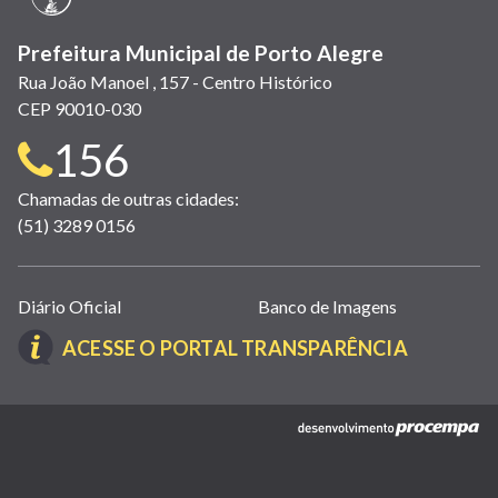
Prefeitura Municipal de Porto Alegre
Rua João Manoel , 157 - Centro Histórico
CEP 90010-030
Telefone
156
para
Chamadas de outras cidades:
(51) 3289 0156
contato:
Links
Diário Oficial
Banco de Imagens
úteis
(LINK
ACESSE O PORTAL TRANSPARÊNCIA
(abrem
ABRE
em
EM
nova
(link
NOVA
janela)
abre
JANELA)
em