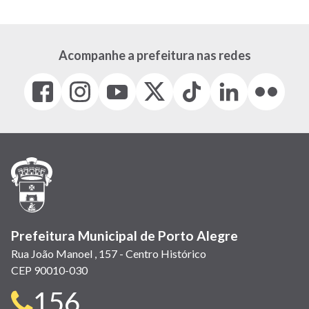
Acompanhe a prefeitura nas redes
Facebook
Instagram
Youtube
X
Tiktok
LinkedIn
Flickr
(link
(link
(link
(Antigo
(link
(link
(link
abre
abre
abre
Twitter)
abre
abre
abre
em
em
em
(link
em
em
em
nova
nova
nova
abre
nova
nova
nova
janela)
janela)
janela)
em
janela)
janela)
janela)
nova
janela)
Prefeitura Municipal de Porto Alegre
Rua João Manoel , 157 - Centro Histórico
CEP 90010-030
Telefone
156