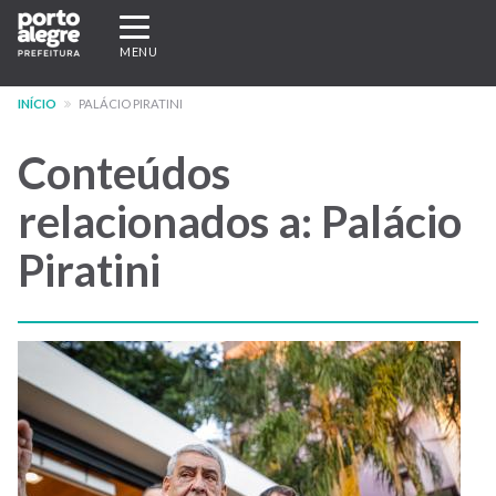
Pular
Expandir/recolher
para
navegação
MENU
o
conteúdo
INÍCIO
PALÁCIO PIRATINI
principal
Conteúdos
relacionados a: Palácio
Piratini