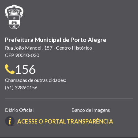
janela)
janela)
janela)
em
janela)
janela)
janela)
nova
janela)
Prefeitura Municipal de Porto Alegre
Rua João Manoel , 157 - Centro Histórico
CEP 90010-030
Telefone
156
para
Chamadas de outras cidades:
(51) 3289 0156
contato:
Links
Diário Oficial
Banco de Imagens
úteis
(LINK
ACESSE O PORTAL TRANSPARÊNCIA
(abrem
ABRE
em
EM