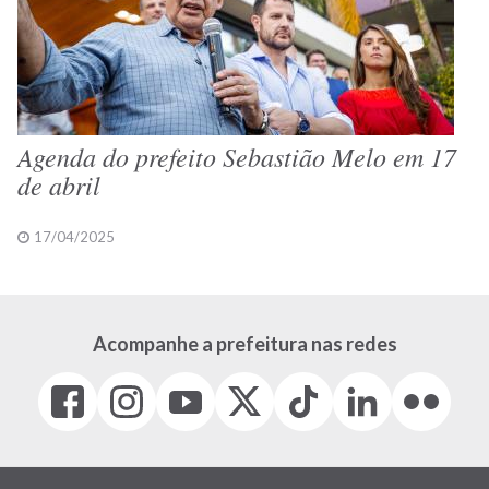
Agenda do prefeito Sebastião Melo em 17
de abril
17/04/2025
Acompanhe a prefeitura nas redes
Facebook
Instagram
Youtube
X
Tiktok
LinkedIn
Flickr
(link
(link
(link
(Antigo
(link
(link
(link
abre
abre
abre
Twitter)
abre
abre
abre
em
em
em
(link
em
em
em
nova
nova
nova
abre
nova
nova
nova