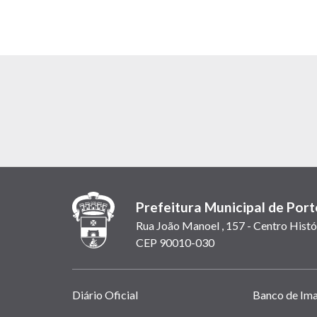
Prefeitura Municipal de Port
Rua João Manoel , 157 - Centro Histó
CEP 90010-030
Links
Diário Oficial
Banco de Im
úteis