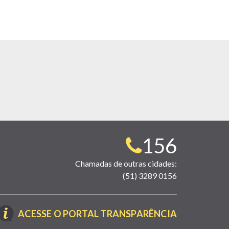
Telefone
156
para
Chamadas de outras cidades:
(51) 3289 0156
contato:
(LINK
ACESSE O PORTAL TRANSPARÊNCIA
ABRE