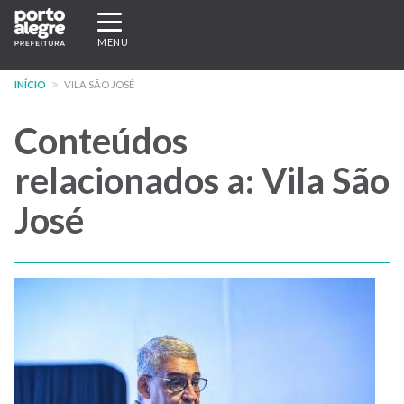
Pular
Expandir/recolher
para
navegação
MENU
o
conteúdo
INÍCIO
VILA SÃO JOSÉ
principal
Conteúdos
relacionados a: Vila São
José