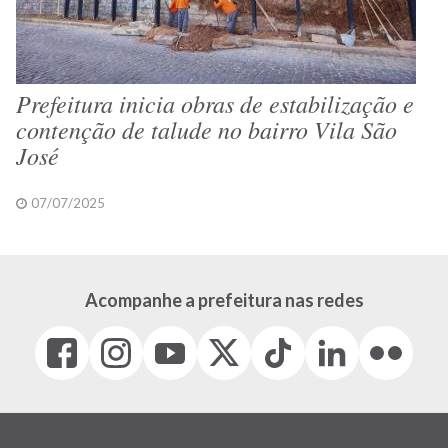
Prefeitura inicia obras de estabilização e
contenção de talude no bairro Vila São
José
07/07/2025
Acompanhe a prefeitura nas redes
Facebook
Instagram
Youtube
X
Tiktok
LinkedIn
Flickr
(link
(link
(link
(Antigo
(link
(link
(link
abre
abre
abre
Twitter)
abre
abre
abre
em
em
em
(link
em
em
em
nova
nova
nova
abre
nova
nova
nova