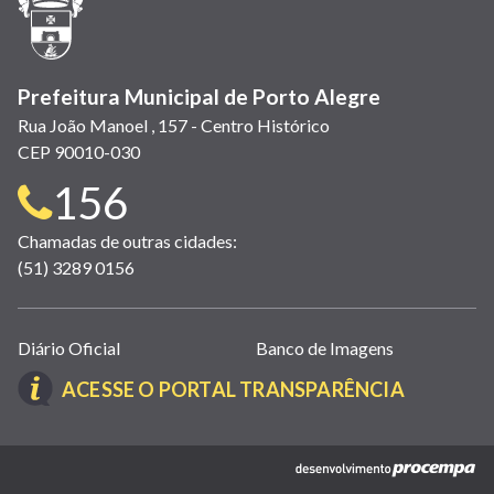
nova
janela)
Prefeitura Municipal de Porto Alegre
Rua João Manoel , 157 - Centro Histórico
CEP 90010-030
Telefone
156
para
Chamadas de outras cidades:
(51) 3289 0156
contato:
Links
Diário Oficial
Banco de Imagens
úteis
(LINK
ACESSE O PORTAL TRANSPARÊNCIA
(abrem
ABRE
em
EM
nova
(link
NOVA
janela)