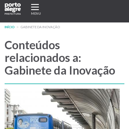
Pular
Expandir/recolher
para
navegação
MENU
o
conteúdo
INÍCIO
GABINETE DA INOVAÇÃO
principal
Conteúdos
relacionados a:
Gabinete da Inovação