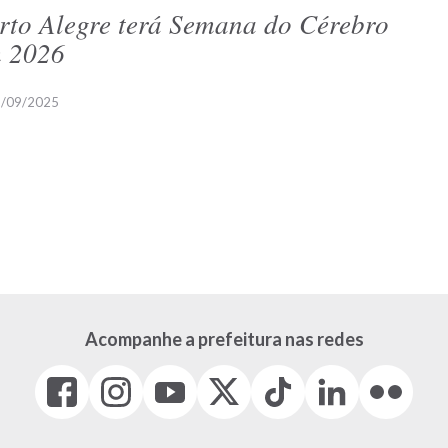
rto Alegre terá Semana do Cérebro
 2026
/09/2025
Acompanhe a prefeitura nas redes
Facebook
Instagram
Youtube
X
Tiktok
LinkedIn
Flickr
(link
(link
(link
(Antigo
(link
(link
(link
abre
abre
abre
Twitter)
abre
abre
abre
em
em
em
(link
em
em
em