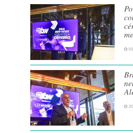
Po
co
cé
me
01
Br
ne
Al
20