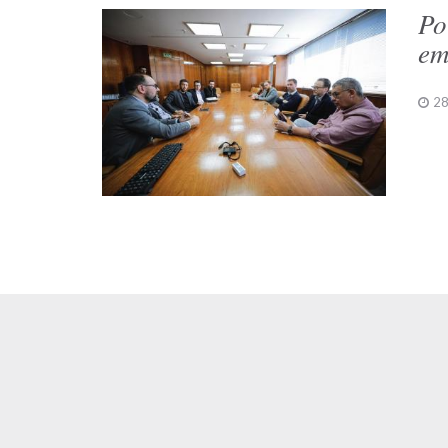
Po
em
28