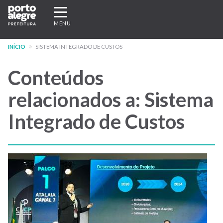
Pular
Expandir/recolher
para
navegação
MENU
o
conteúdo
INÍCIO
SISTEMA INTEGRADO DE CUSTOS
principal
Conteúdos
relacionados a: Sistema
Integrado de Custos