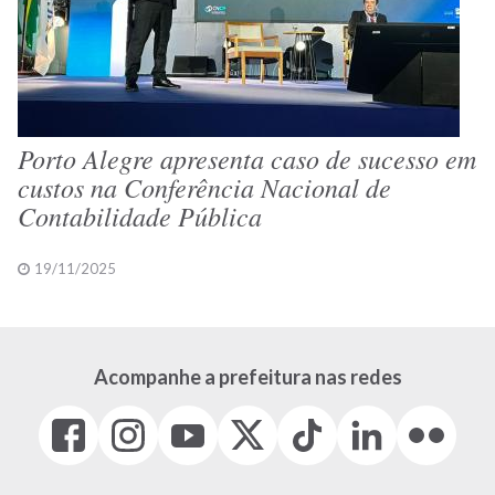
Porto Alegre apresenta caso de sucesso em
custos na Conferência Nacional de
Contabilidade Pública
19/11/2025
Acompanhe a prefeitura nas redes
Facebook
Instagram
Youtube
X
Tiktok
LinkedIn
Flickr
(link
(link
(link
(Antigo
(link
(link
(link
abre
abre
abre
Twitter)
abre
abre
abre