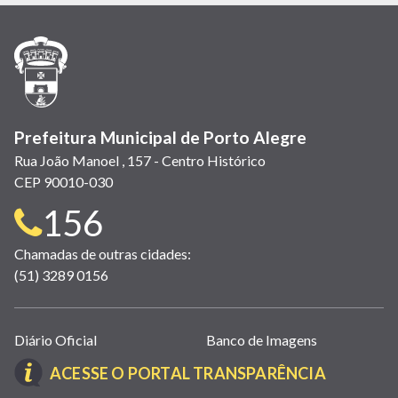
em
em
em
(link
em
em
em
nova
nova
nova
abre
nova
nova
nova
janela)
janela)
janela)
em
janela)
janela)
janela)
nova
janela)
Prefeitura Municipal de Porto Alegre
Rua João Manoel , 157 - Centro Histórico
CEP 90010-030
Telefone
156
para
Chamadas de outras cidades:
(51) 3289 0156
contato:
Links
Diário Oficial
Banco de Imagens
úteis
(LINK
ACESSE O PORTAL TRANSPARÊNCIA
(abrem
ABRE