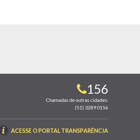
Telefone
156
para
Chamadas de outras cidades:
(51) 3289 0156
contato:
(LINK
ACESSE O PORTAL TRANSPARÊNCIA
ABRE