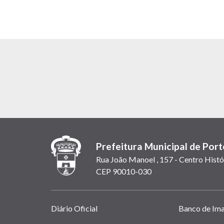
Prefeitura Municipal de Port
Rua João Manoel , 157 - Centro Histó
CEP 90010-030
Links
Diário Oficial
Banco de Im
úteis