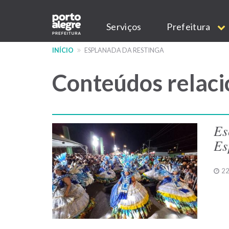
Pular
Main
para
Serviços
Prefeitura
o
navigation
conteúdo
INÍCIO
ESPLANADA DA RESTINGA
principal
Conteúdos relaci
Es
Es
22