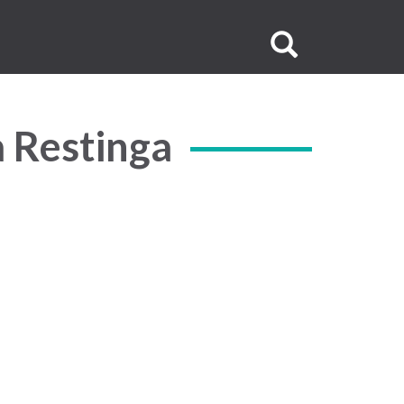
Buscar
no
site
a Restinga