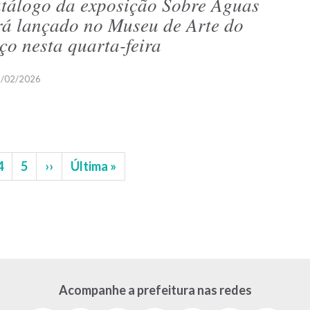
tálogo da exposição Sobre Águas
rá lançado no Museu de Arte do
ço nesta quarta-feira
/02/2026
na
Página
4
Página
5
Próxima
››
Última
Última »
página
página
Acompanhe a prefeitura nas redes