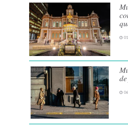
Mu
co
qu
01
Mu
de
06