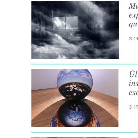
Mu
ex
qu
14
Úl
in
es
15