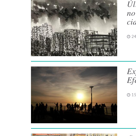
Úl
no
ci
24
Ex
Ef
15