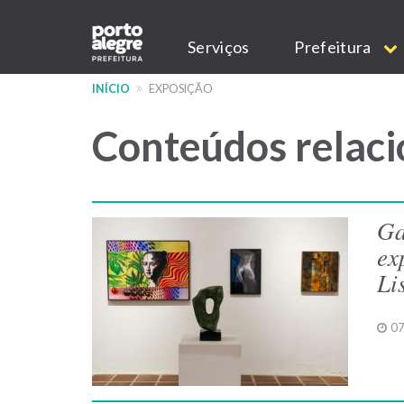
Pular
Main
para
Serviços
Prefeitura
o
navigation
conteúdo
INÍCIO
EXPOSIÇÃO
principal
Conteúdos relaci
Ga
ex
Li
07