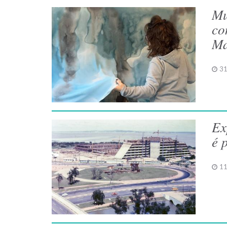
Mu
co
Ma
31
Ex
é 
11