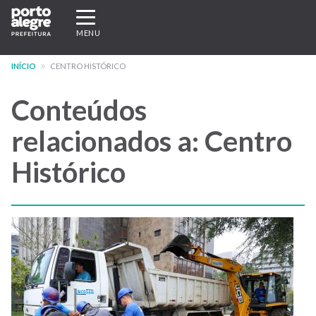
Pular
Expandir/recolher
para
navegação
MENU
o
conteúdo
INÍCIO
CENTRO HISTÓRICO
principal
Conteúdos
relacionados a: Centro
Histórico