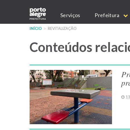
Pular
Main
para
Serviços
Prefeitura
o
navigation
conteúdo
INÍCIO
REVITALIZAÇÃO
principal
Conteúdos relaci
Pr
pr
13