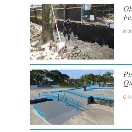
Ob
Fe
20
Pi
Qu
31