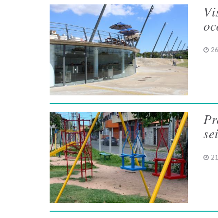
Vi
oc
26
Pr
se
21