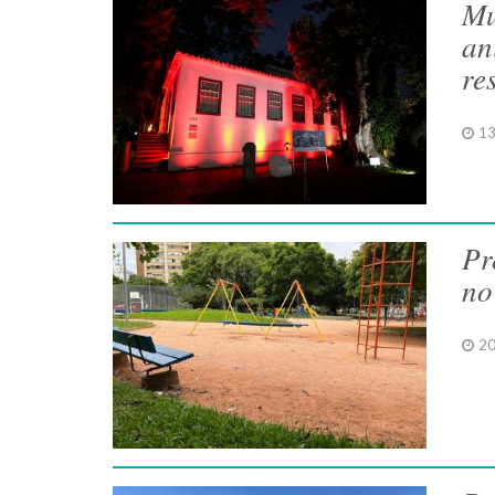
Mu
an
re
13
Pr
no
20