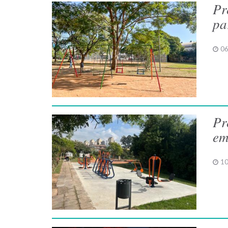
Pr
pa
06
Pr
em
10