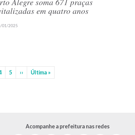
rto Alegre soma 671 praças
vitalizadas em quatro anos
/01/2025
na
Página
4
Página
5
Próxima
››
Última
Última »
página
página
Acompanhe a prefeitura nas redes