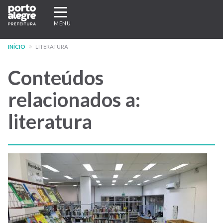
Pular
Expandir/recolher
para
navegação
MENU
o
conteúdo
INÍCIO
LITERATURA
principal
Conteúdos
relacionados a:
literatura