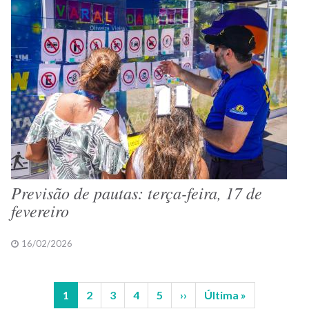
Previsão de pautas: terça-feira, 17 de
fevereiro
16/02/2026
Página
1
Página
2
Página
3
Página
4
Página
5
Próxima
››
Última
Última »
Paginação