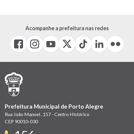
atual
página
página
Acompanhe a prefeitura nas redes
Facebook
Instagram
Youtube
X
Tiktok
LinkedIn
Flickr
(link
(link
(link
(Antigo
(link
(link
(link
abre
abre
abre
Twitter)
abre
abre
abre
em
em
em
(link
em
em
em
nova
nova
nova
abre
nova
nova
nova
janela)
janela)
janela)
em
janela)
janela)
janela)
nova
janela)
Prefeitura Municipal de Porto Alegre
Rua João Manoel , 157 - Centro Histórico
CEP 90010-030