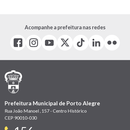
atual
página
página
Acompanhe a prefeitura nas redes
Facebook
Instagram
Youtube
X
Tiktok
LinkedIn
Flickr
(link
(link
(link
(Antigo
(link
(link
(link
abre
abre
abre
Twitter)
abre
abre
abre
em
em
em
(link
em
em
em
nova
nova
nova
abre
nova
nova
nova
janela)
janela)
janela)
em
janela)
janela)
janela)
nova
janela)
Prefeitura Municipal de Porto Alegre
Rua João Manoel , 157 - Centro Histórico
CEP 90010-030