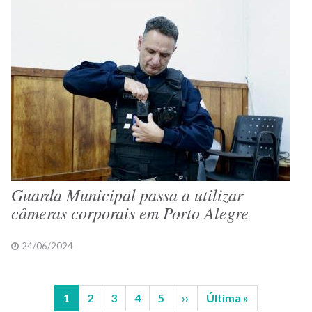
Guarda Municipal passa a utilizar
câmeras corporais em Porto Alegre
24/06/2024
Página
1
Página
2
Página
3
Página
4
Página
5
Próxima
››
Última
Última »
Paginação