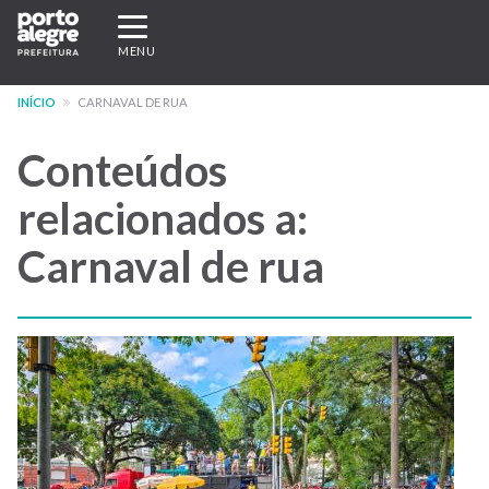
Pular
Expandir/recolher
para
navegação
MENU
o
conteúdo
INÍCIO
CARNAVAL DE RUA
principal
Conteúdos
relacionados a:
Carnaval de rua