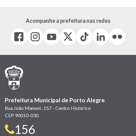
Acompanhe a prefeitura nas redes
Facebook
Instagram
Youtube
X
Tiktok
LinkedIn
Flickr
(link
(link
(link
(Antigo
(link
(link
(link
abre
abre
abre
Twitter)
abre
abre
abre
em
em
em
(link
em
em
em
nova
nova
nova
abre
nova
nova
nova
janela)
janela)
janela)
em
janela)
janela)
janela)
nova
janela)
Prefeitura Municipal de Porto Alegre
Rua João Manoel , 157 - Centro Histórico
CEP 90010-030
Telefone
156