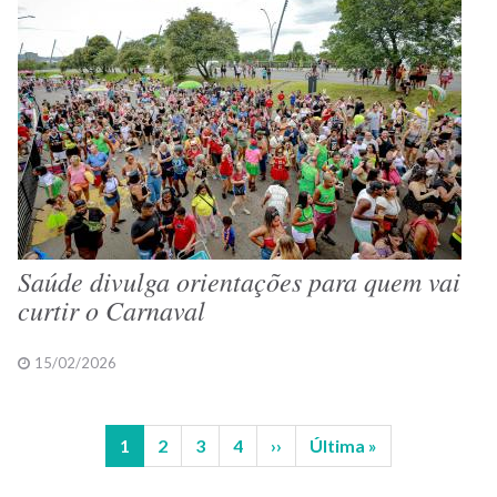
Saúde divulga orientações para quem vai
curtir o Carnaval
15/02/2026
Página
1
Página
2
Página
3
Página
4
Próxima
››
Última
Última »
Paginação
atual
página
página